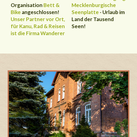
Organisation
Bett &
Mecklenburgische
Bike
angeschlossen!
Seenplatte
-
Urlaub im
Unser Partner vor Ort,
Land der Tausend
für Kanu, Rad & Reisen
Seen!
ist die Firma Wanderer