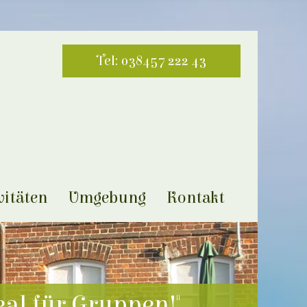
Tel: 038457 222 43
vitäten
Umgebung
Kontakt
eal für Gruppen!"