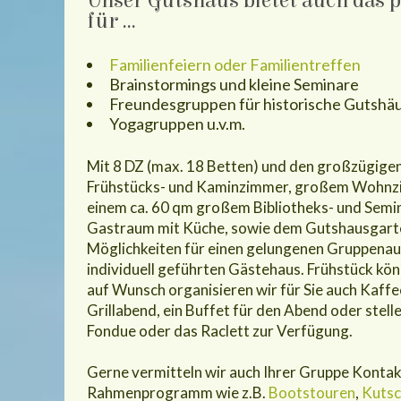
Unser Gutshaus bietet auch das 
für ...
Familienfeiern oder Familientreffen
Brainstormings und kleine Seminare
Freundesgruppen für historische Gutshä
Yogagruppen u.v.m.
Mit 8 DZ (max. 18 Betten) und den großzügigen
Frühstücks- und Kaminzimmer, großem Wohnz
einem ca. 60 qm großem Bibliotheks- und Sem
Gastraum mit Küche, sowie dem Gutshausgarten,
Möglichkeiten für einen gelungenen Gruppenau
individuell geführten Gästehaus. Frühstück könn
auf Wunsch organisieren wir für Sie auch Kaffe
Grillabend, ein Buffet für den Abend oder stell
Fondue oder das Raclett zur Verfügung.
Gerne vermitteln wir auch Ihrer Gruppe Kontakte
Rahmenprogramm wie z.B.
Bootstouren
,
Kutsc