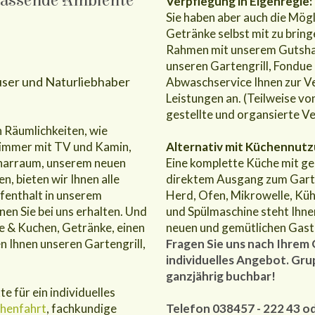
passende Ambiente
Verpflegung in Eigenregie:
Sie haben aber auch die Mögl
Getränke selbst mit zu bringe
Rahmen mit unserem Gutshaus
unseren Gartengrill, Fondue
user und Naturliebhaber
Abwaschservice Ihnen zur Ver
Leistungen an. (Teilweise vo
gestellte und organsierte V
 Räumlichkeiten, wie
immer mit TV und Kamin,
Alternativ mit Küchennutz
inarraum, unserem neuen
Eine komplette Küche mit ge
 bieten wir Ihnen alle
direktem Ausgang zum Garte
fenthalt in unserem
Herd, Ofen, Mikrowelle, Küh
en Sie bei uns erhalten. Und
und Spülmaschine steht Ihne
e & Kuchen, Getränke, einen
neuen und gemütlichen Gast
en Ihnen unseren Gartengrill,
Fragen Sie uns nach Ihrem
individuelles Angebot. Gru
ganzjährig buchbar!
 für ein individuelles
henfahrt
, fachkundige
Telefon 038457 - 222 43 o