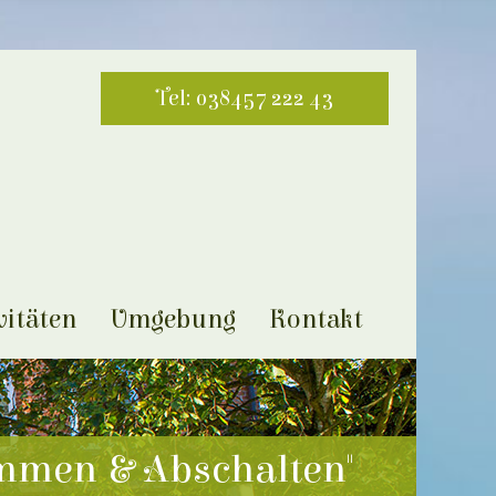
Tel: 038457 222 43
vitäten
Umgebung
Kontakt
mmen & Abschalten"